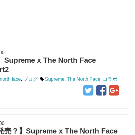
00
upreme x The North Face
rt2
north face
,
ブログ
Supreme
,
The North Face
,
コラボ
00
？】Supreme x The North Face