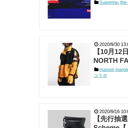
Supreme
,
the 
2020/9/30 13:
【10月12日発
NORTH
maison margi
コラボ
2020/9/16 10:
【先行抽選開始
Schem