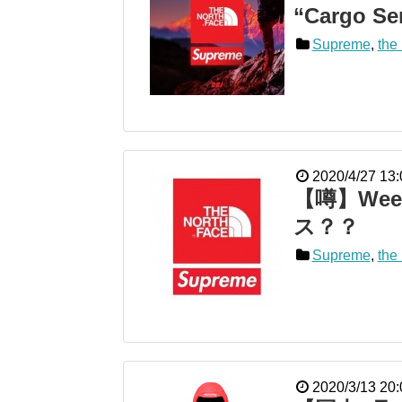
“Cargo Se
Supreme
,
the 
2020/4/27 13:
【噂】Week
ス？？
Supreme
,
the 
2020/3/13 20: