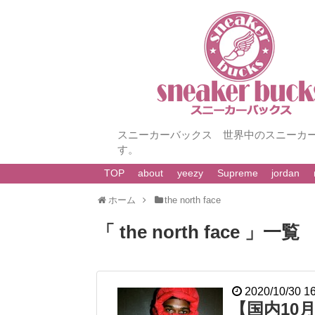
スニーカーバックス 世界中のスニーカ
す。
TOP
about
yeezy
Supreme
jordan
ホーム
the north face
「 the north face 」一覧
2020/10/30 1
【国内10月