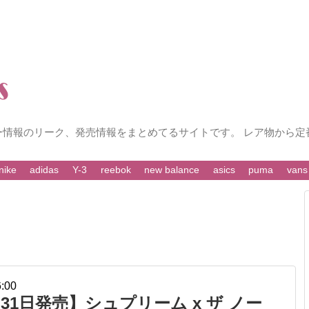
ー情報のリーク、発売情報をまとめてるサイトです。 レア物から定
nike
adidas
Y-3
reebok
new balance
asics
puma
vans
6:00
31日発売】シュプリーム x ザ ノー