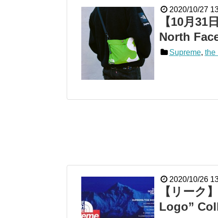
2020/10/27 1
【10月31日
North Fac
Supreme
,
the 
2020/10/26 1
【リーク】Sup
Logo” Col