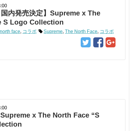
3:00
国内発売決定】Supreme x The
e S Logo Collection
north face
,
コラボ
Supreme
,
The North Face
,
コラボ
3:00
reme x The North Face “S
lection