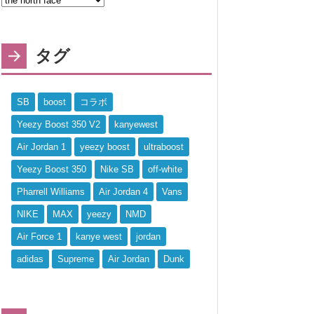
タグ
SB
boost
コラボ
Yeezy Boost 350 V2
kanyewest
Air Jordan 1
yeezy boost
ultraboost
Yeezy Boost 350
Nike SB
off-white
Pharrell Williams
Air Jordan 4
Vans
NIKE
MAX
yeezy
NMD
Air Force 1
kanye west
jordan
adidas
Supreme
Air Jordan
Dunk