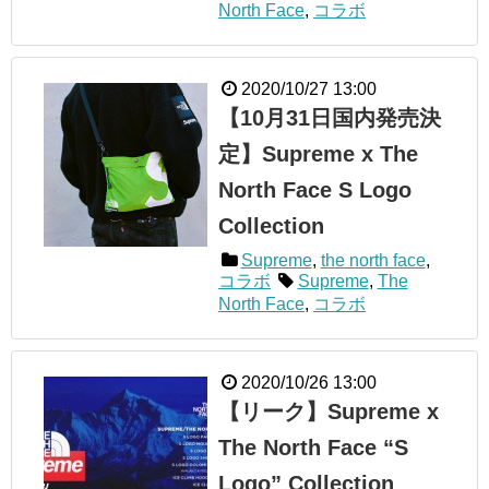
North Face
,
コラボ
2020/10/27 13:00
【10月31日国内発売決
定】Supreme x The
North Face S Logo
Collection
Supreme
,
the north face
,
コラボ
Supreme
,
The
North Face
,
コラボ
2020/10/26 13:00
【リーク】Supreme x
The North Face “S
Logo” Collection