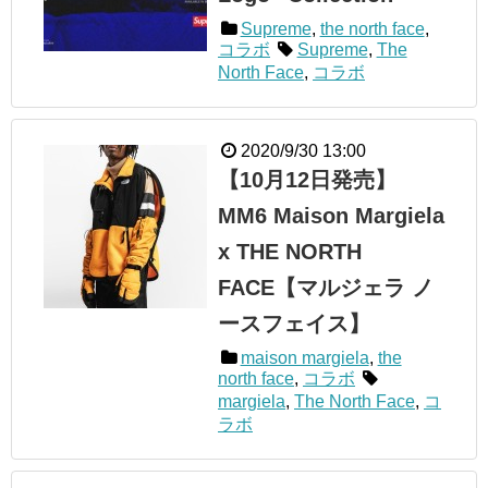
Supreme
,
the north face
,
コラボ
Supreme
,
The
North Face
,
コラボ
2020/9/30 13:00
【10月12日発売】
MM6 Maison Margiela
x THE NORTH
FACE【マルジェラ ノ
ースフェイス】
maison margiela
,
the
north face
,
コラボ
margiela
,
The North Face
,
コ
ラボ