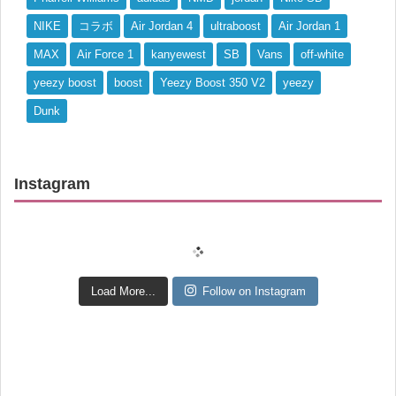
NIKE
コラボ
Air Jordan 4
ultraboost
Air Jordan 1
MAX
Air Force 1
kanyewest
SB
Vans
off-white
yeezy boost
boost
Yeezy Boost 350 V2
yeezy
Dunk
Instagram
Load More...
Follow on Instagram