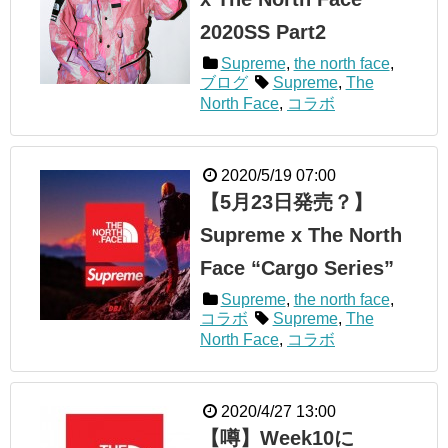
2020SS Part2
Supreme
,
the north face
,
ブログ
Supreme
,
The
North Face
,
コラボ
2020/5/19 07:00
【5月23日発売？】
Supreme x The North
Face “Cargo Series”
Supreme
,
the north face
,
コラボ
Supreme
,
The
North Face
,
コラボ
2020/4/27 13:00
【噂】Week10に