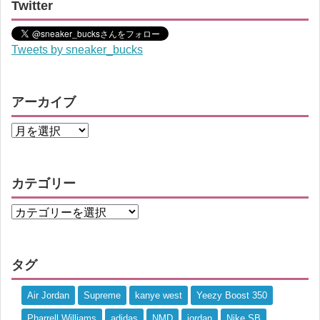
Twitter
Tweets by sneaker_bucks
アーカイブ
カテゴリー
タグ
Air Jordan
Supreme
kanye west
Yeezy Boost 350
Pharrell Williams
adidas
NMD
jordan
Nike SB