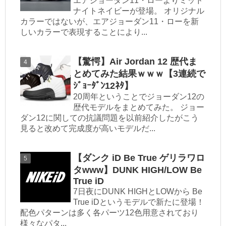
エアジョーダン11・ローよりミッド
ナイトネイビーが登場。 オリジナル
カラーではないが、エアジョーダン11・ローを新
しいカラーで表現することにより...
【驚愕】Air Jordan 12 歴代ま
とめてみた結果ｗｗｗ【3連続で
ｼﾞｮｰﾀﾞﾝ12ﾈﾀ】
20周年ということでジョーダン12の
歴代モデルをまとめてみた。 ジョー
ダン12に関しての抗議問題を以前紹介したがこう
見ると改めて完成度が高いモデルだ...
【ダンク iD Be True ゲリラワロ
タwww】DUNK HIGH/LOW Be
True iD
7日夜にDUNK HIGHとLOWから Be
True iDというモデルで新たに登場！
配色パターンは多く各パーツ12色用意されており
様々なパタ...