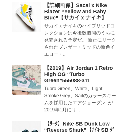
【詳細画像】Sacai x Nike
Blazer “Yellow and Baby
Blue”【サカイ x ナイキ】
サカイ x ナイキのハイブリッドコ
レクションは今後数週間のうちに
発売される予定だ。 新たにリーク
されたブレザー・ミッドの新色イ
エロー・...
【2019】Air Jordan 1 Retro
High OG “Turbo
Green”555088-311
Tubro Green、White、Light
Smoke Grey、Sailのカラースキー
ムを採用したエアジョーダン1が
2019年1月にリ...
【ﾘｰｸ】Nike SB Dunk Low
“Reverse Shark”【ﾅｲｷ SB ﾀﾞ