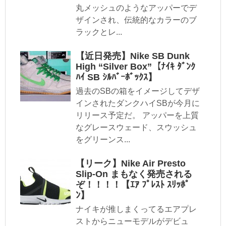
丸メッシュのようなアッパーでデ
ザインされ、伝統的なカラーのブ
ラックとレ...
【近日発売】Nike SB Dunk
High “Silver Box”【ﾅｲｷ ﾀﾞﾝｸ
ﾊｲ SB ｼﾙﾊﾞｰﾎﾞｯｸｽ】
過去のSBの箱をイメージしてデザ
インされたダンクハイSBが今月に
リリース予定だ。 アッパーを上質
なグレースウェード、スウッシュ
をグリーンス...
【リーク】Nike Air Presto
Slip-On まもなく発売される
ぞ！！！！【ｴｱ ﾌﾟﾚｽﾄ ｽﾘｯﾎﾟ
ﾝ】
ナイキが推しまくってるエアプレ
ストからニューモデルがデビュ