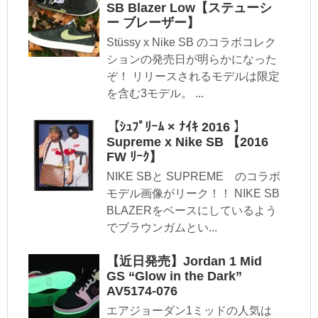
SB Blazer Low【ステューシ
ー ブレーザー】
Stüssy x Nike SB のコラボコレク
ションの発売日が明らかになった
ぞ！ リリースされるモデルは限定
を含む3モデル。 ...
【ｼｭﾌﾟﾘｰﾑ × ﾅｲｷ 2016 】
Supreme x Nike SB 【2016
FW ﾘｰｸ】
NIKE SBと SUPREME のコラボ
モデル画像がリーク！！ NIKE SB
BLAZERをベースにしているよう
でブラウンガムとい...
【近日発売】Jordan 1 Mid
GS “Glow in the Dark”
AV5174-076
エアジョーダン1ミッドの人気は