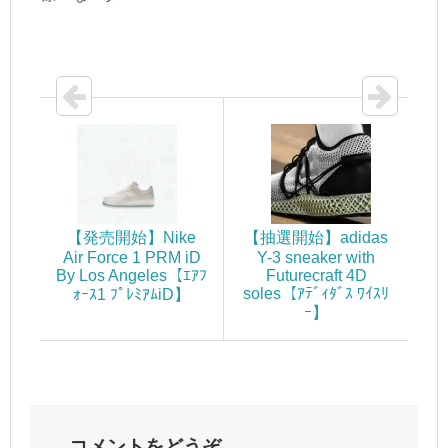
【発売開始】Nike
【抽選開始】adidas
Air Force 1 PRM iD
Y-3 sneaker with
By Los Angeles【ｴｱﾌ
Futurecraft 4D
soles【ｱﾃﾞｨﾀﾞｽ ﾜｲｽﾘ
ｫｰｽ1 ﾌﾟﾚﾐｱﾑiD】
ｰ】
コメントをどうぞ