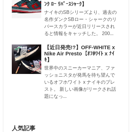
ﾝｸ ﾛｰ ﾘﾊﾞｰｽｼｬｰｸ】
ナイキのSBシリーズより、過去の
名作ダンクSBロー・シャークのリ
バースカラーが近日リリースされ
ると情報をキャッチした。 200...
【近日発売!?】OFF-WHITE x
Nike Air Presto【ｵﾌﾎﾜｲﾄ x ﾅｲ
ｷ】
世界中のスニーカーマニア、ファ
ッショニスタが発馬を待ち望んで
いるオフホワイト x ナイキのプレ
スト。 新しい画像がリークされ話
題になっ...
人気記事