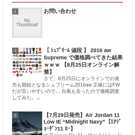
お問い合わせ
【 ｼｭﾌﾟﾘｰﾑ 値段 】 2016 aw
Supreme で価格調べてきた結果
ｗｗｗ 【8月25日オンライン解
禁】
さて、8月25日にオンラインでの発
売も開始となるシュプリーム2016aw 正確にはFW
だが言いやすいので… 台風も去ったので価格調査
してみた。...
【7月29日発売】Air Jordan 11
Low IE “Midnight Navy”【ｴｱｼﾞ
ｮｰﾀﾞﾝ11 ﾛｰ】