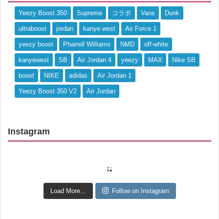
Yeezy Boost 350
Supreme
コラボ
Vans
Dunk
ultraboost
jordan
kanye west
Air Force 1
yeezy boost
Pharrell Williams
NMD
off-white
kanyewest
SB
Air Jordan 4
yeezy
MAX
Nike SB
boost
NIKE
adidas
Air Jordan 1
Yeezy Boost 350 V2
Air Jordan
Instagram
Load More...
Follow on Instagram