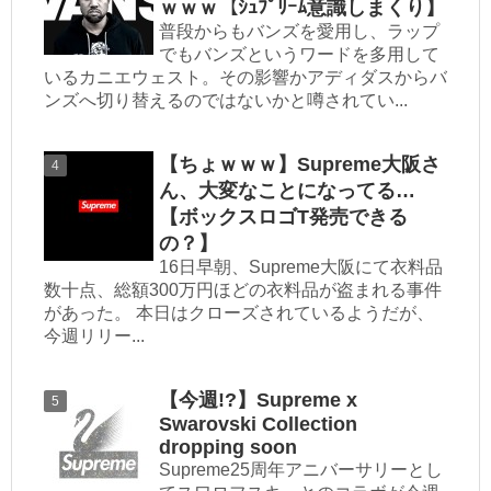
ｗｗｗ【ｼｭﾌﾟﾘｰﾑ意識しまくり】
普段からもバンズを愛用し、ラップ
でもバンズというワードを多用して
いるカニエウェスト。その影響かアディダスからバ
ンズへ切り替えるのではないかと噂されてい...
【ちょｗｗｗ】Supreme大阪さ
ん、大変なことになってる…
【ボックスロゴT発売できる
の？】
16日早朝、Supreme大阪にて衣料品
数十点、総額300万円ほどの衣料品が盗まれる事件
があった。 本日はクローズされているようだが、
今週リリー...
【今週!?】Supreme x
Swarovski Collection
dropping soon
Supreme25周年アニバーサリーとし