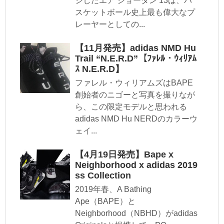
ジしたエア ジョーダン 13は、バ
スケットボール史上最も偉大なプ
レーヤーとしての...
【11月発売】adidas NMD Hu
Trail “N.E.R.D”【ﾌｧﾚﾙ・ｳｨﾘｱﾑ
ｽ N.E.R.D】
ファレル・ウィリアムズはBAPE
創始者のニゴーと写真を撮りなが
ら、この限定モデルと思われる
adidas NMD Hu NERDのカラーウ
ェイ...
【4月19日発売】Bape x
Neighborhood x adidas 2019
ss Collection
2019年春、A Bathing
Ape（BAPE）と
Neighborhood（NBHD）がadidas