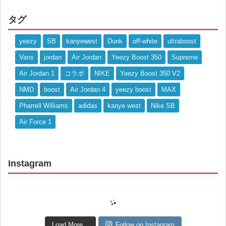
タグ
yeezy
SB
kanyewest
Dunk
off-white
ultraboost
Vans
jordan
Air Jordan
Yeezy Boost 350
Supreme
Air Jordan 1
コラボ
NIKE
Yeezy Boost 350 V2
NMD
boost
Air Jordan 4
yeezy boost
MAX
Pharrell Williams
adidas
kanye west
Nike SB
Air Force 1
Instagram
Load More...
Follow on Instagram