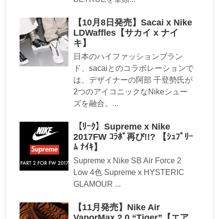
【10月8日発売】Sacai x Nike
LDWaffles【サカイ x ナイ
キ】
日本のハイファッションブラン
ド、sacaiとのコラボレーションで
は、デザイナーの阿部 千登勢氏が
2つのアイコニックなNikeシュー
ズを融合。...
【ﾘｰｸ】Supreme x Nike
2017FW ｺﾗﾎﾞ再び!!? 【ｼｭﾌﾟﾘｰ
ﾑ ﾅｲｷ】
Supreme x Nike SB Air Force 2
Low 4色 Supreme x HYSTERIC
GLAMOUR ...
【11月発売】Nike Air
VaporMax 2.0 “Tiger”【エア