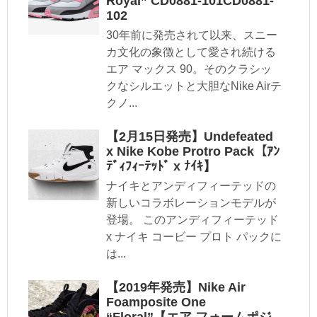
Royal” CD0881-101CD0881-
102
30年前に発売されて以来、スニー
カ文化の象徴として愛され続ける
エア マックス 90。そのクラシッ
クなシルエットと大胆なNike Airテ
クノ...
【2月15日発売】Undefeated
x Nike Kobe Protro Pack【ｱﾝ
ﾃﾞｨﾌｨｰﾃｯﾄﾞ x ﾅｲｷ】
ナイキとアンディフィーテッドの
新しいコラボレーションモデルが
登場。 このアンディフィーテッド
x ナイキ コービー プロト パックに
は...
【2019年発売】Nike Air
Foamposite One
“Floral”【エア フォームポジ