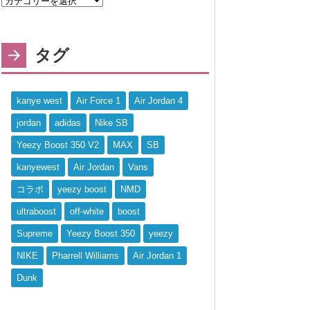
タグ
kanye west
Air Force 1
Air Jordan 4
jordan
adidas
Nike SB
Yeezy Boost 350 V2
MAX
SB
kanyewest
Air Jordan
Vans
コラボ
yeezy boost
NMD
ultraboost
off-white
boost
Supreme
Yeezy Boost 350
yeezy
NIKE
Pharrell Williams
Air Jordan 1
Dunk