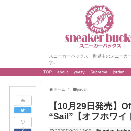
スニーカーバックス 世界中のスニーカ
す。
TOP
about
yeezy
Supreme
jordan
ホーム
jordan
【10月29日発売】Off-Wh
“Sail”【オフホワ