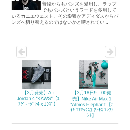
普段からもバンズを愛用し、ラップ
でもバンズというワードを多用して
いるカニエウェスト。その影響かアディダスからバ
ンズへ切り替えるのではないかと噂されてい...
【3月発売】Air
【3月18日9：00発
Jordan 4 “KAWS”【ｴ
売】Nike Air Max 1
ｱｼﾞｮｰﾀﾞﾝ4 x ｶｳｽﾞ】
“Atmos Elephant”【ﾅ
ｲｷ ｴｱﾏｯｸｽ1 ｱﾄﾓｽ ｴﾚﾌｧ
ﾝﾄ】