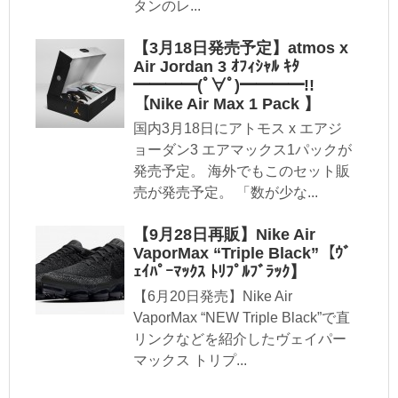
タンのレ...
【3月18日発売予定】atmos x
Air Jordan 3 ｵﾌｨｼｬﾙ ｷﾀ
━━━━(ﾟ∀ﾟ)━━━━!!
【Nike Air Max 1 Pack 】
国内3月18日にアトモス x エアジ
ョーダン3 エアマックス1パックが
発売予定。 海外でもこのセット販
売が発売予定。 「数が少な...
【9月28日再販】Nike Air
VaporMax “Triple Black”【ｳﾞ
ｪｲﾊﾟｰﾏｯｸｽ ﾄﾘﾌﾟﾙﾌﾞﾗｯｸ】
【6月20日発売】Nike Air
VaporMax “NEW Triple Black”で直
リンクなどを紹介したヴェイパー
マックス トリプ...