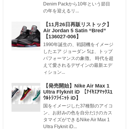
Denim Packから10年という節目
の年を迎えるリ...
【11月26日再販リストック】
Air Jordan 5 Satin “Bred”
【136027-006】
1990年誕生の、戦闘機をイメージ
したエア ジョーダン 5は、トップ
パフォーマンスの象徴。 時代を超
えて愛されるデザインの最新エデ
ィション...
【発売開始】Nike Air Max 1
Ultra Flyknit iD 【ﾅｲｷｴｱﾏｯｸｽ1
ｳﾙﾄﾗﾌﾗｲﾆｯﾄ iD】
国をイメージした37種類のアイコ
ン、お好みの色を自分だけのカス
タマイズができるNike Air Max 1
Ultra Flyknit iD...