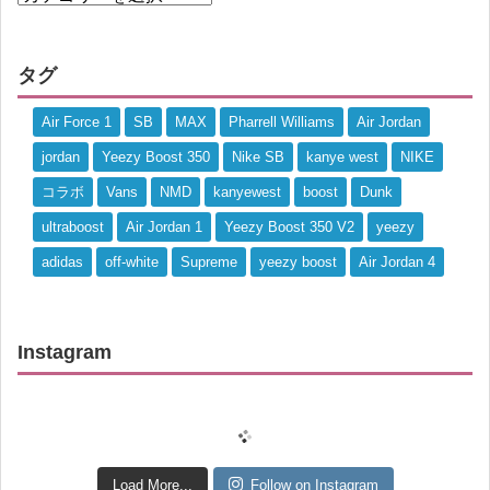
タグ
Air Force 1
SB
MAX
Pharrell Williams
Air Jordan
jordan
Yeezy Boost 350
Nike SB
kanye west
NIKE
コラボ
Vans
NMD
kanyewest
boost
Dunk
ultraboost
Air Jordan 1
Yeezy Boost 350 V2
yeezy
adidas
off-white
Supreme
yeezy boost
Air Jordan 4
Instagram
Load More...
Follow on Instagram