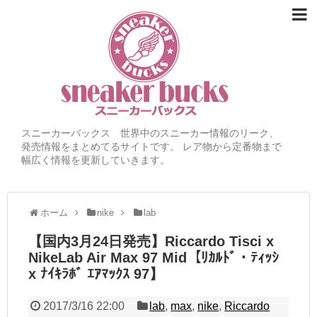
スニーカーバックス 世界中のスニーカー情報のリーク、
発売情報をまとめてるサイトです。 レア物から定番物まで
幅広く情報を更新していきます。
ホーム
nike
lab
【国内3月24日発売】Riccardo Tisci x
NikeLab Air Max 97 Mid【ﾘｶﾙﾄﾞ・ﾃｨｯｼ
x ﾅｲｷﾗﾎﾞ ｴｱﾏｯｸｽ 97】
2017/3/16 22:00
lab
,
max
,
nike
,
Riccardo