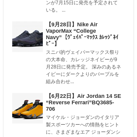
ンが7月15日に発売を予定されて
いる。 ...
【9月28日】Nike Air
VaporMax “College
Navy”【ｳﾞｪｲﾊﾟｰﾏｯｸｽ ｶﾚｯｼﾞﾈｲ
ﾋﾞｰ】
スニバ的ヴェイパーマックス祭り
の大本命、カレッジネイビーが9
月28日に発売予定。 深みのあるネ
イビーにダークよりのパープルを
組み合わせ...
【6月22日】Air Jordan 14 SE
“Reverse Ferrari”BQ3685-
706
マイケル・ジョーダンのイタリア
製スポーツカーへの情熱をヒント
に、さまざまなエア ジョーダンシ