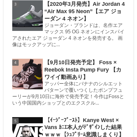
【2020年3月発売】Air Jordan 4
“Air Max 95 Neon”【エア ジョ
ーダン 4 ネオン】
ジョーダン・ブランドは、名作エア
マックス 95 OG ネオンにインスパイ
アされたエア ジョーダン 4 ネオンを発売する。 画
像はモックアップに...
【9月10日発売予定】 Foss ×
Reebok Insta Pump Fury 【カ
ワイイ動画あり】
アッパー全体にバナナのシルエット
パターンで覆いつくしたポンプフュ
ーリーが9月10日に海外で発売予定！今作はFossと
いう中国国内ショップとのエクスクル...
【ｲｰｼﾞｰﾌﾞｰｽﾄ】Kanye West ×
Vans ｶﾆｴ本人がﾃﾞｻﾞｲﾝした結果
ｗｗｗ【ｼｭﾌﾟﾘｰﾑ意識しまくり】