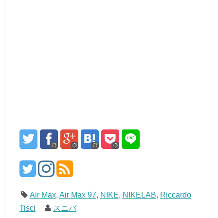
Air Max
,
Air Max 97
,
NIKE
,
NIKELAB
,
Riccardo
Tisci
スニバ