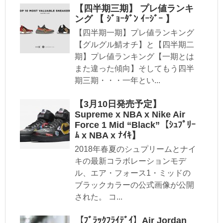
【四半期三期】 プレ値ランキ
ング 【 ｼﾞｮｰﾀﾞﾝ ｲｰｼﾞｰ 】
【四半期一期】プレ値ランキング
【グルグル鯖オチ】と【四半期二
期】プレ値ランキング【一期とは
また違った傾向】そしてもう四半
期三期・・・一年とい...
【3月10日発売予定】
Supreme x NBA x Nike Air
Force 1 Mid “Black”【ｼｭﾌﾟﾘｰ
ﾑ x NBA x ﾅｲｷ】
2018年春夏のシュプリームとナイ
キの最新コラボレーションモデ
ル、エア・フォース1・ミッドの
ブラックカラーの公式画像が公開
された。 コ...
【ﾌﾞﾗｯｸﾌﾗｲﾃﾞｲ】Air Jordan