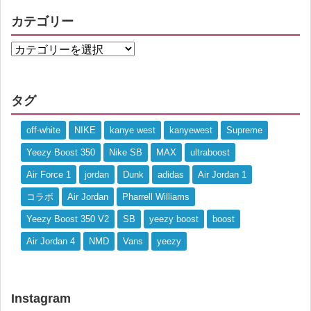
カテゴリー
タグ
off-white
NIKE
kanye west
kanyewest
Supreme
Yeezy Boost 350
Nike SB
MAX
ultraboost
Air Force 1
jordan
Dunk
adidas
Air Jordan 1
コラボ
Air Jordan
Pharrell Williams
Yeezy Boost 350 V2
SB
yeezy boost
boost
Air Jordan 4
NMD
Vans
yeezy
Instagram