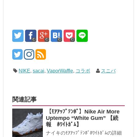
NIKE
,
sacai
,
VaporWaffle
,
コラボ
スニバ
関連記事
【ﾓｱｱｯﾌﾟﾃﾝﾎﾟ】Nike Air More
Uptempo “White Gum” 【続
報 ﾎﾜｲﾄｶﾞﾑ】
ナイキのﾓｱｱｯﾌﾟﾃﾝﾎﾟﾎﾜｲﾄｶﾞﾑの詳細