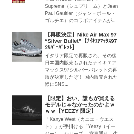
Supreme（シュプリーム）とJean
Paul Gaultier（ジャン＝ポール・
ゴルチエ）のコラボアイテムが...
【再販決定】Nike Air Max 97
“Silver Bullet”【ﾅｲｷｴｱﾏｯｸｽ97
ｼﾙﾊﾞｰﾊﾞﾚｯﾄ】
イタリア限定で再販され、その後
日本国内販売もされたナイキエア
マックス97シルバーバレットの再
販が決定したぞ！ 国内販売された
際にSNS...
【限定】おい、誰もが買える
モデルじゃなかったのかよｗ
ｗｗ【YEEZY 限定】
「Kanye West（カニエ・ウエス
ト）」が手掛ける「Yeezy（イー
ジー）」シリーズ。 宣言通り、生