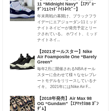
11 “Midnight Navy”【ｴｱｼﾞｮｰ
ﾀﾞﾝ11ﾐｯﾄﾞﾅｲﾄﾈｲﾋﾞｰ】
年末商戦の幕開け、ブラックフラ
イデーにエアジョーダン11ミッド
ナイトネイビーが発売予定とリー
クされている。 ホワイト、ミッド
ナイトネイ...
【2021オールスター】Nike
Air Foamposite One “Barely
Green”
毎年2月に開催されるNBAオール
スターに合わせて様々なセレブレ
ートモデルをリリースしているナ
イキ。 2021年にはNike Air F...
【2018年発売】Air Max 98
OG “Gundam”【ｴｱﾏｯｸｽ98 ｶﾞﾝ
ﾀﾞﾑ】