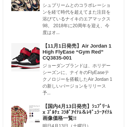
シュプリームとのコラボレーショ
ンを経て時代を超えてまた注目を
浴びているナイキのエアマックス
98。 2018年に20周年を迎え、今
度はオ...
【11月1日発売】Air Jordan 1
High FlyEase “Gym Red”
CQ3835-001
ジョーダンブランドは、ホリデー
シーズンに、ナイキのFlyEaseテ
クノロジーを搭載したAir Jordan 1
の新しいバージョンをリリース
予...
【国内4月13日発売】ｼｭﾌﾟﾘｰﾑ
x ｺﾞﾙﾁｪ ｺﾗﾎﾞｱｲﾃﾑ＆ﾚｷﾞｭﾗｰｱｲﾃﾑ
画像価格一覧!!
明日4月13日（土曜日）、