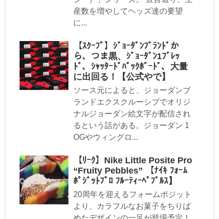
産数を増やしてヘッズ達の要望
に...
【ｽｸｰﾌﾟ】ｼﾞｮｰﾀﾞﾝﾌﾞﾗﾝﾄﾞか
ら、つま黒、ｼﾞｮｰﾀﾞﾝ1ﾌﾞﾚｯ
ﾄﾞ、ｼｬｯﾀｰﾄﾞﾊﾞｯｸﾎﾞｰﾄﾞ、大量
に出回る！【公式やで】
ソース元によると、ジョーダンブ
ランドエクスクルーシブでオリジ
ナルジョーダン絵文字が配信され
るという話がある。ジョーダン 1
OGやウィングロ...
【ﾘｰｸ】Nike Little Posite Pro
“Fruity Pebbles” 【ﾅｲｷ ﾌｫｰﾑ
ﾎﾟｼﾞｯﾄﾌﾟﾛ ﾌﾙｰﾃｨｰﾍﾟﾌﾞﾙｽ】
20周年を迎えるフォームポジット
より、カラフルなお菓子をちりば
めたデザインの一足が登場予定！