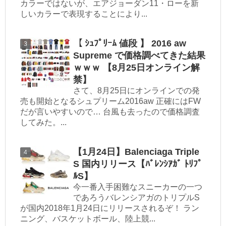
カラーではないが、エアジョーダン11・ローを新
しいカラーで表現することにより...
【 ｼｭﾌﾟﾘｰﾑ 値段 】 2016 aw
Supreme で価格調べてきた結果
ｗｗｗ 【8月25日オンライン解
禁】
さて、8月25日にオンラインでの発
売も開始となるシュプリーム2016aw 正確にはFW
だが言いやすいので… 台風も去ったので価格調査
してみた。...
【1月24日】Balenciaga Triple
S 国内リリース【ﾊﾞﾚﾝｼｱｶﾞ ﾄﾘﾌﾟ
ﾙS】
今一番入手困難なスニーカーの一つ
であろうバレンシアガのトリプルS
が国内2018年1月24日にリリースされるぞ！ ラン
ニング、バスケットボール、陸上競...