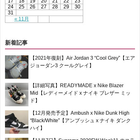
17
18
19
20
21
22
23
24
25
26
27
28
29
30
31
« 11月
新着記事
【2021年復刻】Air Jordan 3 “Cool Grey”【エア
ジョーダン3 クールグレイ】
【詳細写真】READYMADE x Nike Blazer
Mid【レディーメイド x ナイキ ブレザー ミッ
ド】
【12月発売予定】Ambush x Nike Dunk High
“Black/White”【アンブッシュ x ナイキ ダンク
ハイ】