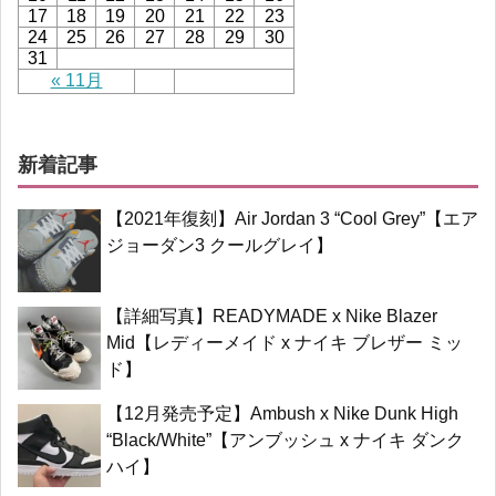
17
18
19
20
21
22
23
24
25
26
27
28
29
30
31
« 11月
新着記事
【2021年復刻】Air Jordan 3 “Cool Grey”【エア
ジョーダン3 クールグレイ】
【詳細写真】READYMADE x Nike Blazer
Mid【レディーメイド x ナイキ ブレザー ミッ
ド】
【12月発売予定】Ambush x Nike Dunk High
“Black/White”【アンブッシュ x ナイキ ダンク
ハイ】