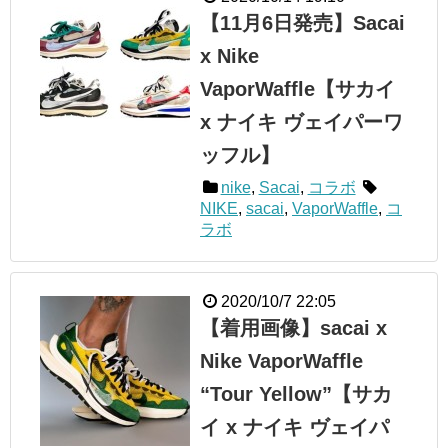
【11月6日発売】Sacai
x Nike
VaporWaffle【サカイ
x ナイキ ヴェイパーワ
ッフル】
nike
,
Sacai
,
コラボ
NIKE
,
sacai
,
VaporWaffle
,
コ
ラボ
2020/10/7 22:05
【着用画像】sacai x
Nike VaporWaffle
“Tour Yellow”【サカ
イ x ナイキ ヴェイパ