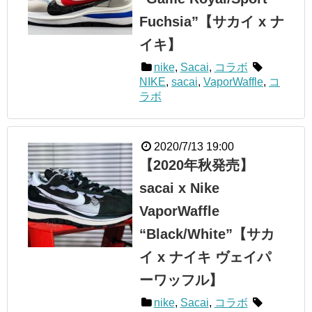
Fuchsia”【サカイ x ナ
イキ】
nike
,
Sacai
,
コラボ
NIKE
,
sacai
,
VaporWaffle
,
コ
ラボ
2020/7/13 19:00
【2020年秋発売】
sacai x Nike
VaporWaffle
“Black/White”【サカ
イ x ナイキ ヴェイパ
ーワッフル】
nike
,
Sacai
,
コラボ