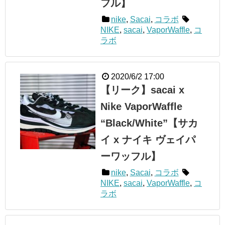
フル】
nike
,
Sacai
,
コラボ
NIKE
,
sacai
,
VaporWaffle
,
コ
ラボ
2020/6/2 17:00
【リーク】sacai x
Nike VaporWaffle
“Black/White”【サカ
イ x ナイキ ヴェイパ
ーワッフル】
nike
,
Sacai
,
コラボ
NIKE
,
sacai
,
VaporWaffle
,
コ
ラボ