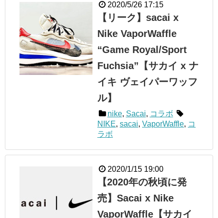
2020/5/26 17:15
【リーク】sacai x
Nike VaporWaffle
“Game Royal/Sport
Fuchsia”【サカイ x ナ
イキ ヴェイパーワッフ
ル】
nike
,
Sacai
,
コラボ
NIKE
,
sacai
,
VaporWaffle
,
コ
ラボ
2020/1/15 19:00
【2020年の秋頃に発
売】Sacai x Nike
VaporWaffle【サカイ