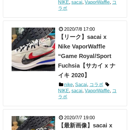
NIKE
,
sacai
,
VaporWaffle
,
コ
ラボ
2020/7/8 17:00
【リーク】sacai x
Nike VaporWaffle
“Game Royal/Sport
Fuchsia【サカイ x ナ
イキ 2020】
nike
,
Sacai
,
コラボ
NIKE
,
sacai
,
VaporWaffle
,
コ
ラボ
2020/7/7 19:00
【最新画像】sacai x