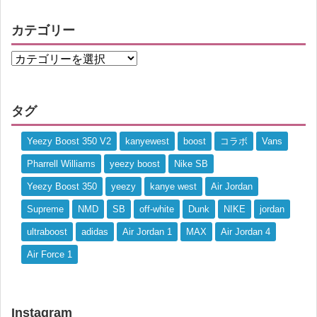
カテゴリー
タグ
Yeezy Boost 350 V2
kanyewest
boost
コラボ
Vans
Pharrell Williams
yeezy boost
Nike SB
Yeezy Boost 350
yeezy
kanye west
Air Jordan
Supreme
NMD
SB
off-white
Dunk
NIKE
jordan
ultraboost
adidas
Air Jordan 1
MAX
Air Jordan 4
Air Force 1
Instagram