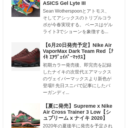
ASICS Gel Lyte III
Sean Wotherspoonとアトモス、
そしてアシックスのトリプルコラ
ボが今春実現する。 ベースはゲル
ライト3でショーンを象徴する...
【6月20日発売予定】Nike Air
VaporMax Dark Team Red【ﾅ
ｲｷ ｴｱｳﾞｪｲﾊﾟｰﾏｯｸｽ】
初期カラー発売後、即完売を記録
したナイキの次世代エアマックス
のヴェイパーマックスより新色が
登場!! 先日スニバで記事にしたバ
ーガンディ...
【夏に発売】Supreme x Nike
Air Cross Trainer 3 Low【シ
ュプリーム x ナイキ 2020】
2020年の夏後半に発売を予定され