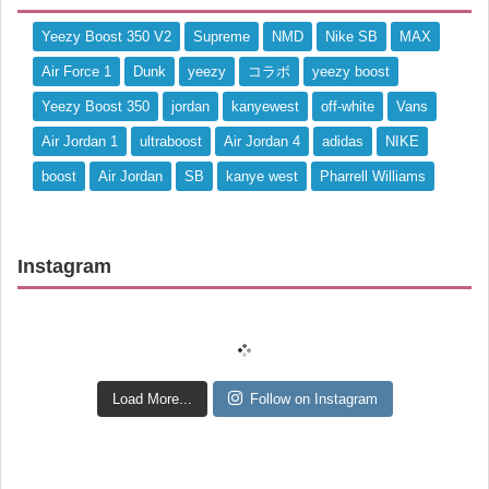
Yeezy Boost 350 V2
Supreme
NMD
Nike SB
MAX
Air Force 1
Dunk
yeezy
コラボ
yeezy boost
Yeezy Boost 350
jordan
kanyewest
off-white
Vans
Air Jordan 1
ultraboost
Air Jordan 4
adidas
NIKE
boost
Air Jordan
SB
kanye west
Pharrell Williams
Instagram
Load More...
Follow on Instagram