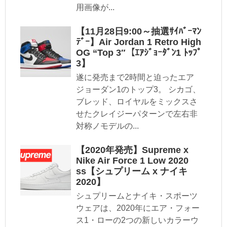
用画像が...
【11月28日9:00～抽選ｻｲﾊﾞｰﾏﾝ
ﾃﾞｰ】Air Jordan 1 Retro High
OG “Top 3″【ｴｱｼﾞｮｰﾀﾞﾝ1 ﾄｯﾌﾟ
3】
遂に発売まで2時間と迫ったエア
ジョーダン1のトップ3。 シカゴ、
ブレッド、ロイヤルをミックスさ
せたクレイジーパターンで左右非
対称ノモデルの...
【2020年発売】Supreme x
Nike Air Force 1 Low 2020
ss【シュプリーム x ナイキ
2020】
シュプリームとナイキ・スポーツ
ウェアは、2020年にエア・フォー
ス1・ローの2つの新しいカラーウ