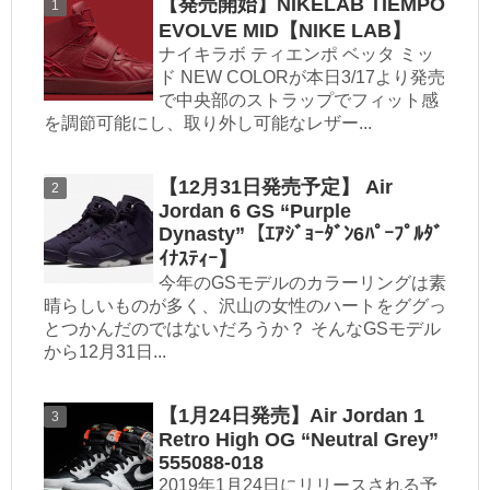
【発売開始】NIKELAB TIEMPO
EVOLVE MID【NIKE LAB】
ナイキラボ ティエンポ ベッタ ミッ
ド NEW COLORが本日3/17より発売
で中央部のストラップでフィット感
を調節可能にし、取り外し可能なレザー...
【12月31日発売予定】 Air
Jordan 6 GS “Purple
Dynasty”【ｴｱｼﾞｮｰﾀﾞﾝ6ﾊﾟｰﾌﾟﾙﾀﾞ
ｲﾅｽﾃｨｰ】
今年のGSモデルのカラーリングは素
晴らしいものが多く、沢山の女性のハートをググっ
とつかんだのではないだろうか？ そんなGSモデル
から12月31日...
【1月24日発売】Air Jordan 1
Retro High OG “Neutral Grey”
555088-018
2019年1月24日にリリースされる予