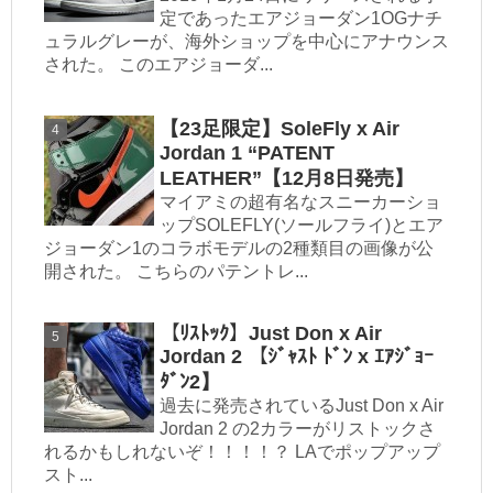
定であったエアジョーダン1OGナチ
ュラルグレーが、海外ショップを中心にアナウンス
された。 このエアジョーダ...
【23足限定】SoleFly x Air
Jordan 1 “PATENT
LEATHER”【12月8日発売】
マイアミの超有名なスニーカーショ
ップSOLEFLY(ソールフライ)とエア
ジョーダン1のコラボモデルの2種類目の画像が公
開された。 こちらのパテントレ...
【ﾘｽﾄｯｸ】Just Don x Air
Jordan 2 【ｼﾞｬｽﾄ ﾄﾞﾝ x ｴｱｼﾞｮｰ
ﾀﾞﾝ2】
過去に発売されているJust Don x Air
Jordan 2 の2カラーがリストックさ
れるかもしれないぞ！！！！？ LAでポップアップ
スト...