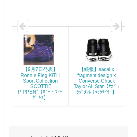
【9月7日発表】
【続報】sacai x
Ronnie Fieg KITH
fragment design x
Sport Collection
Converse Chuck
“SCOTTIE
Taylor All Star【ｻｶｲ ﾌ
PIPPEN”【ﾛﾆｰ・ﾌｨｰ
ﾗｸﾞﾒﾝﾄ ﾁｬｯｸﾃｲﾗｰ】
ｸﾞ ｷｽ】