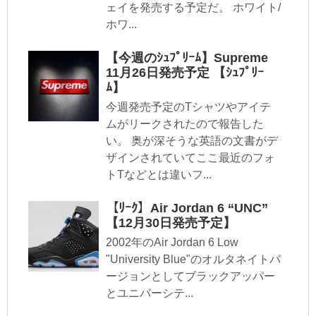
ェイを発売する予定だ。 ホワイト/
ホワ...
【今週のｼｭﾌﾟﾘｰﾑ】Supreme
11月26日発売予定 【ｼｭﾌﾟﾘｰ
ﾑ】
今週発売予定のTシャツやアイテ
ムがリークされたので報告した
い。 奥が深そうな英語の文書がデ
ザインされていてここ最近のフォ
トTなどとは違いフ...
【ﾘｰｸ】Air Jordan 6 “UNC”
【12月30日発売予定】
2002年のAir Jordan 6 Low
"University Blue"のオルタネイトバ
ージョンとしてブラックアッパー
とユニバーシテ...