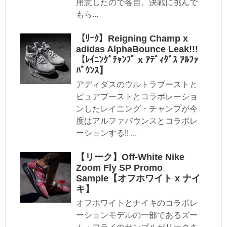
用意したので各自、決戦に挑んで
もら...
【ﾘｰｸ】Reigning Champ x
adidas AlphaBounce Leak!!!
【ﾚｲﾆﾝｸﾞﾁｬﾝﾌﾟ x ｱﾃﾞｨﾀﾞｽ ｱﾙﾌｧ
ﾊﾞｳﾝｽ】
アディダスのウルトラブーストと
ピュアブーストとコラボレーショ
ンしたレイニング・チャンプが今
度はアルファバウンスとコラボレ
ーションする!! ...
【リーク】Off-White Nike
Zoom Fly SP Promo
Sample【オフホワイト x ナイ
キ】
オフホワイトとナイキのコラボレ
ーションモデルの一部であるズー