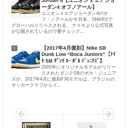
Jordan 4【ユニオン x エアジョ
ーダン4 オフノアール】
ユニオン x エアジョーダン4のオ
フ・ノアールが今月末、SNKRSで
グローバルリリースされる。 ナイキより公式写真
が公開されているので要チェック...
【2017年4月復刻】Nike SB
Dunk Low “Boca Juniors”【ﾅｲ
ｷ SB ﾀﾞﾝｸ ﾛｰ ﾎﾞｶ ｼﾞｭﾆｱｽﾞ】
2005年にオリジナルモデルがリリー
スされたダンクSBのボカ・ジュニア
ズが、2017年4月に復刻!! 同モデルは、ブラジルの
サッカークラブからイ...