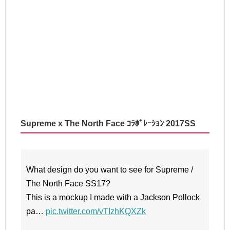
Supreme x The North Face ｺﾗﾎﾞﾚｰｼｮﾝ 2017SS
What design do you want to see for Supreme /
The North Face SS17?
This is a mockup I made with a Jackson Pollock
pa…
pic.twitter.com/vTIzhKQXZk