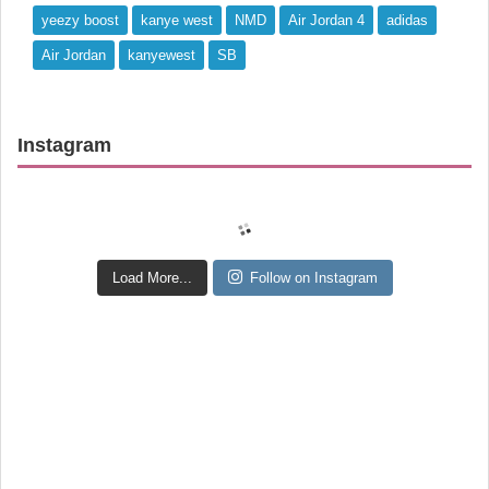
yeezy boost
kanye west
NMD
Air Jordan 4
adidas
Air Jordan
kanyewest
SB
Instagram
Load More...
Follow on Instagram