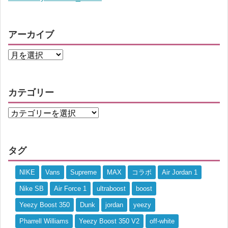
アーカイブ
カテゴリー
タグ
NIKE
Vans
Supreme
MAX
コラボ
Air Jordan 1
Nike SB
Air Force 1
ultraboost
boost
Yeezy Boost 350
Dunk
jordan
yeezy
Pharrell Williams
Yeezy Boost 350 V2
off-white