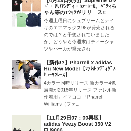
【4月23日発売】Supreme ﾓﾊﾒ
ﾄﾞ・ｱﾘ/ｱﾝﾃﾞｨ・ｳｫｰﾎｰﾙ、ﾍﾞﾃｨち
ゃん等のTｼｬﾂがリリース!!
今週土曜日にシュプリームとナイ
キのエアマックス98が発売される
のでは？と予想されていました
が、どうやら今週末はティーシャ
ツやパーカが発売され...
【新作!?】Pharrell x adidas
Hu New Model【ﾌｧﾚﾙ ｱﾃﾞｨﾀﾞｽ
ﾋｭｰﾏﾝﾚｰｽ】
4カラー同時リリース 新カラー4色
展開が2018年リリース ファレル新
作着用←イマココ 「Pharrell
Williams（ファ...
【11月29日07：00再販】
adidas Yeezy Boost 350 V2
FU9006