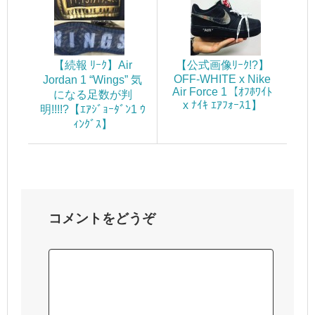
【続報 ﾘｰｸ】Air
【公式画像ﾘｰｸ!?】
OFF-WHITE x Nike
Jordan 1 “Wings” 気
Air Force 1【ｵﾌﾎﾜｲﾄ
になる足数が判
x ﾅｲｷ ｴｱﾌｫｰｽ1】
明!!!!?【ｴｱｼﾞｮｰﾀﾞﾝ1 ｳ
ｨﾝｸﾞｽ】
コメントをどうぞ