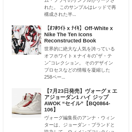
ム・フライのサンプルがリークさ
れた。 このサンプルはレッドで再
構成された半...
【ｵﾌﾎﾜｲﾄ x ﾅｲｷ】Off-White x
Nike The Ten Icons
Reconstructed Book
世界的に絶大な人気を誇っている
オフホワイト x ナイキの"ザ・テ
ン"コレクション。 そのデザイン
プロセスなどの情報を凝縮した
258ペー...
【7月23日発売】ヴォーグ x エ
アジョーダン1 ハイ ジップ
AWOK “セイル”【BQ0864-
106】
ヴォーグ編集長のアンナ・ウィン
ターは、ジョーダン・ブランドと
協力して、ウィメンズコレクショ