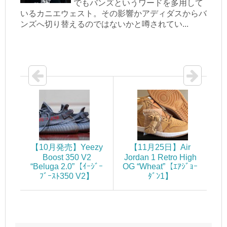
でもバンズというワードを多用して
いるカニエウェスト。その影響かアディダスからバ
ンズへ切り替えるのではないかと噂されてい...
【10月発売】Yeezy
【11月25日】Air
Boost 350 V2
Jordan 1 Retro High
“Beluga 2.0”【ｲｰｼﾞｰ
OG “Wheat”【ｴｱｼﾞｮｰ
ﾌﾞｰｽﾄ350 V2】
ﾀﾞﾝ1】