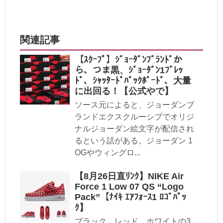
関連記事
【ｽｸｰﾌﾟ】ｼﾞｮｰﾀﾞﾝﾌﾞﾗﾝﾄﾞか
ら、つま黒、ｼﾞｮｰﾀﾞﾝ1ﾌﾞﾚｯ
ﾄﾞ、ｼｬｯﾀｰﾄﾞﾊﾞｯｸﾎﾞｰﾄﾞ、大量
に出回る！【公式やで】
ソース元によると、ジョーダンブ
ランドエクスクルーシブでオリジ
ナルジョーダン絵文字が配信され
るという話がある。ジョーダン 1
OGやウィングロ...
【8月26日直ﾘﾝｸ】NIKE Air
Force 1 Low 07 QS “Logo
Pack”【ﾅｲｷ ｴｱﾌｫｰｽ1 ﾛｺﾞﾊﾟｯ
ｸ】
ブラック、レッド、ホワイトの3