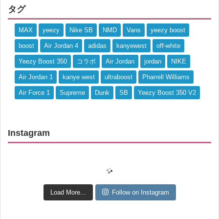
タグ
MAX
yeezy
Nike SB
NMD
Vans
yeezy boost
boost
Air Jordan 4
adidas
kanyewest
off-white
Yeezy Boost 350
コラボ
Air Jordan
jordan
NIKE
Air Jordan 1
kanye west
ultraboost
Pharrell Williams
Air Force 1
Supreme
Dunk
SB
Yeezy Boost 350 V2
Instagram
Load More...
Follow on Instagram