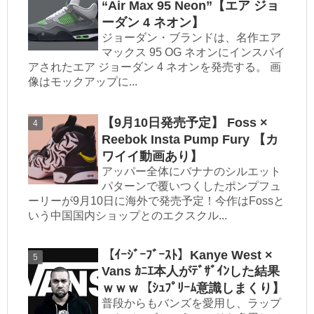
“Air Max 95 Neon”【エア ジョ
ーダン 4 ネオン】
ジョーダン・ブランドは、名作エア
マックス 95 OG ネオンにインスパイ
アされたエア ジョーダン 4 ネオンを発売する。 画
像はモックアップに...
【9月10日発売予定】 Foss ×
Reebok Insta Pump Fury 【カ
ワイイ動画あり】
アッパー全体にバナナのシルエット
パターンで覆いつくしたポンプフュ
ーリーが9月10日に海外で発売予定！今作はFossと
いう中国国内ショップとのエクスクル...
【ｲｰｼﾞｰﾌﾞｰｽﾄ】Kanye West ×
Vans ｶﾆｴ本人がﾃﾞｻﾞｲﾝした結果
ｗｗｗ【ｼｭﾌﾟﾘｰﾑ意識しまくり】
普段からもバンズを愛用し、ラップ