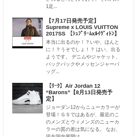
1足...
【7月17日発売予定】
Supreme x LOUIS VUITTON
2017SS 【ｼｭﾌﾟﾘｰﾑxﾙｲｳﾞｨﾄﾝ】
本当に出るのか！？いや、ほんと
に！？うそでしょ！？ はい、出る
ようです。 デニムやジャケット、
バックパックやメッセンジャーバ
ッグ...
【ﾘｰｸ】Air Jordan 12
“Barons”【8月13日発売予
定】
ジョーダン12からニューカラーが
登場！ＧＳではあるが、最近のこ
のメンズとウィメンズのニューカ
ラーの質の差は気になる。 なお、
現在国内展開は...