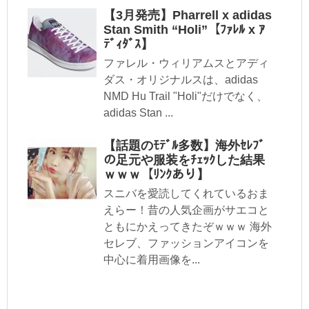
【3月発売】Pharrell x adidas
Stan Smith “Holi”【ﾌｧﾚﾙ x ｱ
ﾃﾞｨﾀﾞｽ】
ファレル・ウィリアムスとアディ
ダス・オリジナルスは、adidas
NMD Hu Trail "Holi"だけでなく、
adidas Stan ...
【話題のﾓﾃﾞﾙ多数】海外ｾﾚﾌﾞ
の足元や服装をﾁｪｯｸした結果
ｗｗｗ【ﾘﾝｸあり】
スニバを愛読してくれているおま
えらー！昔の人気企画がサエコと
ともにかえってきたぞｗｗｗ 海外
セレブ、ファッションアイコンを
中心に着用画像を...