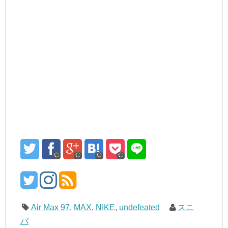
Air Max 97
,
MAX
,
NIKE
,
undefeated
スニ
バ