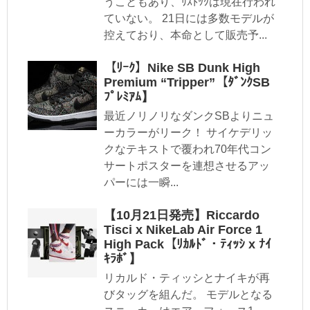
うこともあり、ﾘｽﾄｯｸは現在行われ
ていない。 21日には多数モデルが
控えており、本命として販売予...
【ﾘｰｸ】Nike SB Dunk High
Premium “Tripper”【ﾀﾞﾝｸSB
ﾌﾟﾚﾐｱﾑ】
最近ノリノリなダンクSBよりニュ
ーカラーがリーク！ サイケデリッ
クなテキストで覆われ70年代コン
サートポスターを連想させるアッ
パーには一瞬...
【10月21日発売】Riccardo
Tisci x NikeLab Air Force 1
High Pack【ﾘｶﾙﾄﾞ・ﾃｨｯｼ x ﾅｲ
ｷﾗﾎﾞ】
リカルド・ティッシとナイキが再
びタッグを組んだ。 モデルとなる