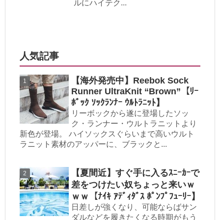
ルにハイテク...
人気記事
【海外発売中】Reebok Sock
Runner UltraKnit “Brown”【ﾘｰ
ﾎﾞｯｸ ｿｯｸﾗﾝﾅｰ ｳﾙﾄﾗﾆｯﾄ】
リーボックから遂に登場したソッ
ク・ランナー・ウルトラニットより
新色が登場。 ハイソックスぐらいまで高いウルト
ラニット素材のアッパーに、ブラックと...
【夏間近】すぐ手に入るｽﾆｰｶｰで
差をつけたい奴ちょっと来いｗ
ｗｗ【ﾅｲｷ ｱﾃﾞｨﾀﾞｽ ﾎﾟﾝﾌﾟﾌｭｰﾘｰ】
日差しが強くなり、可能ならばサン
ダルなどを履きたくなる時期がもう