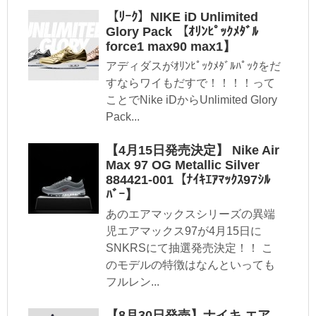
【ﾘｰｸ】NIKE iD Unlimited
Glory Pack 【ｵﾘﾝﾋﾟｯｸﾒﾀﾞﾙ
force1 max90 max1】
アディダスがｵﾘﾝﾋﾟｯｸﾒﾀﾞﾙﾊﾟｯｸをだ
すならワイもだすで！！！！って
ことでNike iDからUnlimited Glory
Pack...
【4月15日発売決定】 Nike Air
Max 97 OG Metallic Silver
884421-001【ﾅｲｷｴｱﾏｯｸｽ97ｼﾙ
ﾊﾞｰ】
あのエアマックスシリーズの異端
児エアマックス97が4月15日に
SNKRSにて抽選発売決定！！ こ
のモデルの特徴はなんといっても
フルレン...
【8月30日発売】ナイキ エア