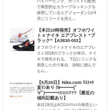
ハイパーピンク、ホワイトの配色
で典型的なカラーブロッキングを
採用しているエアジョーダン1が4
月にリリースを控え...
【本日10時発売】オフホワイ
ト x ナイキ エアプレスト “ブ
ラック”【A3830-002】
オフホワイト x ナイキのエアプレ
スト2018のブラックが本日、ナイ
キで発売される。 下記にリンクを
用意したので各自、決戦に挑んで
もら...
【5月20日】Nike.com ﾘｽﾄｯｸ
直ﾘﾝあり ｸﾙ━━━(ﾟ
∀ﾟ)━━━!!!!!!!???【最近の
傾向記載あり】
本日19日はACGｺﾚｸｼｮﾝの発売とい