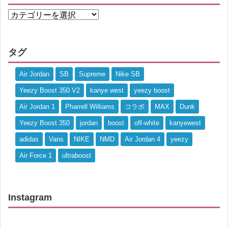
タグ
Air Jordan
SB
Supreme
Nike SB
Yeezy Boost 350 V2
kanye west
yeezy boost
Air Jordan 1
Pharrell Williams
コラボ
MAX
Dunk
Yeezy Boost 350
jordan
boost
off-white
kanyewest
adidas
Vans
NIKE
NMD
Air Jordan 4
yeezy
Air Force 1
ultraboost
Instagram