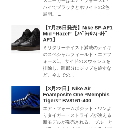
スニーカーはエア・フォース1・
ハイでブラックとホワイトの2色
展開。 ...
【7月26日発売】Nike SF-AF1
Mid “Hazel”【ｽﾍﾟｼｬﾙﾌｨｰﾙﾄﾞ
AF1】
ミリタリーテイスト満載のナイキ
のスペシャルフィールド・エアフ
ォース1。 サイドのスウッシュを
排除し、踵部分にジップを施すな
ど、今までの...
【3月22日】Nike Air
Foamposite One “Memphis
Tigers” BV8161-400
エア・フォームポジット・ワンよ
りタイガー・ストライプが映える
新モデルが発売される。 ブルーと