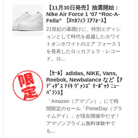
【11月30日発売】抽選開始：
Nike Air Force 1 ’07 “Roc-A-
Fella” 【ﾛｯｶﾌｪﾗ ｴｱﾌｫｰｽ】
21世紀の幕開けに、特別エディシ
ョンとして時代を超越したホワイ
トオンホワイトのエア フォース 1
を発表したロッカフェラ・レコー
ド。ロ...
【ｾｰﾙ】adidas, NIKE, Vans,
Reebok, Newbalance など【ｱ
ﾃﾞｨﾀﾞｽ ﾅｲｷ ｳﾞｧﾝｽﾞ ﾘｰﾎﾞｯｸ ﾆｭｰ
ﾊﾞﾗﾝｽ】
「Amazon（アマゾン）」にて時
間限定のセール「PrimeDay（プラ
イムデイ）」が現在開催中だぞ！
アマゾンプライム無料体験中で
も...